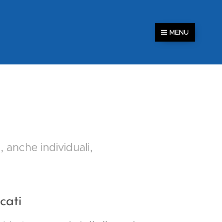
MENU
, anche individuali,
cati